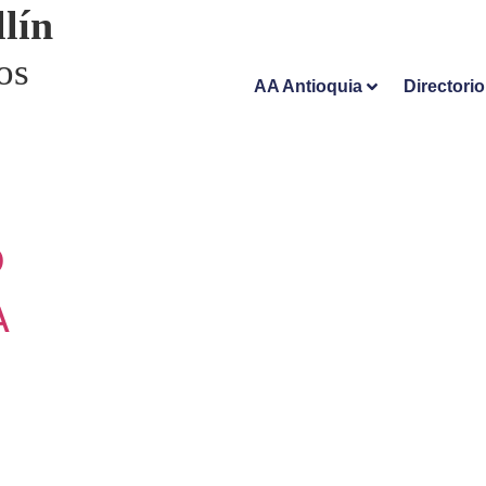
lín
os
AA Antioquia
Directori
O
A