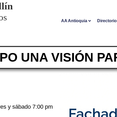
lín
os
AA Antioquia
Directori
PO UNA VISIÓN PAR
ves y sábado 7:00 pm