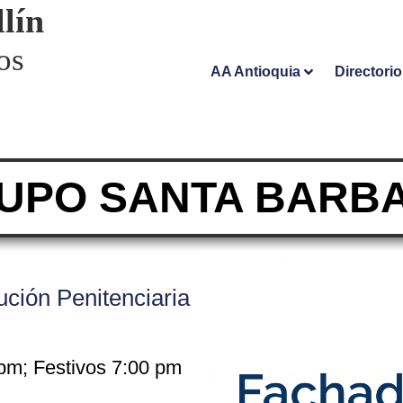
lín
os
AA Antioquia
Directori
UPO SANTA BARB
tución Penitenciaria
pm; Festivos 7:00 pm