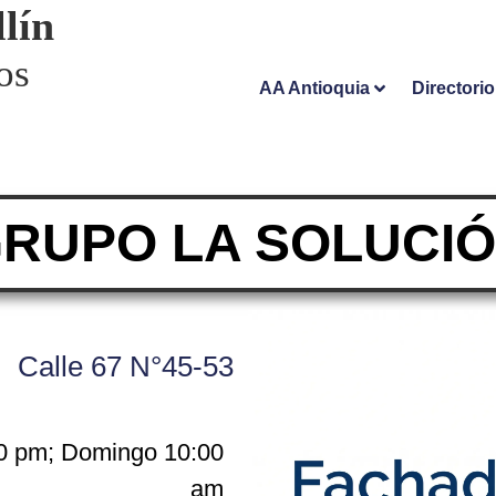
lín
os
AA Antioquia
Directori
RUPO LA SOLUCI
Calle 67 N°45-53
00 pm; Domingo 10:00
am