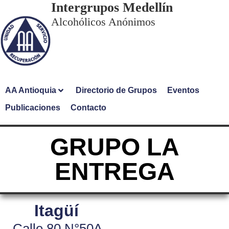
Intergrupos Medellín
Alcohólicos Anónimos
AA Antioquia
Directorio de Grupos
Eventos
Publicaciones
Contacto
GRUPO LA
ENTREGA
Itagüí
Calle 80 N°50A-