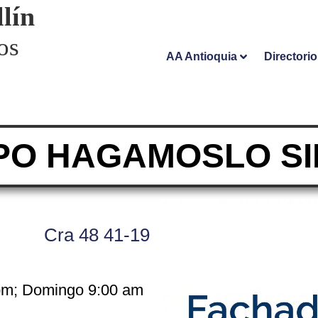
lín
os
AA Antioquia
Directori
PO HAGAMOSLO SI
Cra 48 41-19
 pm; Domingo 9:00 am